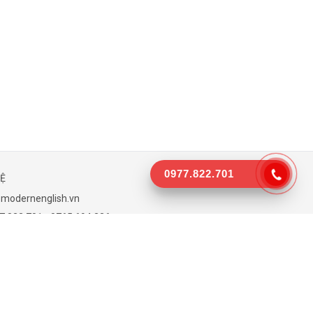
0977.822.701
HỆ
modernenglish.vn
 822 701 - 0765 694 336
 Quốc lộ 1A, Xuân Tâm, Xuân Lộc, Đồng Nai