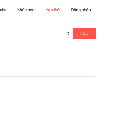
hiệu
Khóa học
Học thử
Đăng nhập
LỌC