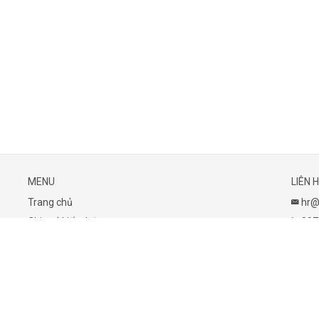
MENU
LIÊN 
Trang chủ
hr@
Chia sẻ kiến thức
0977
Giới thiệu
2324
Nhận xét
FAQ
Blog
© 2021
Modern English