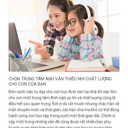
CHỌN TRUNG TÂM ANH VĂN THIẾU NHI CHẤT LƯỢNG
CHO CON CỦA BẠN
Bên cạnh việc tự dạy cho con học Anh văn tại nhà thì việc tìm
cho con một trung tâm Anh ngữ uy tín và chất lượng cũng là
điều hết sức quan trọng. Bởi vì dù rất muốn nhưng chắc hẳn về
mặt chuyên môn và thời gian, các bậc cha mẹ khó có thể đồng
hành cùng con học tập trong suốt một thời gian dài. Chính vì
vậy, một trong những vấn đề cũng được rất nhiều bậc phụ
huynh quan tâm hiện nay là nên cho con học tại trung tâm