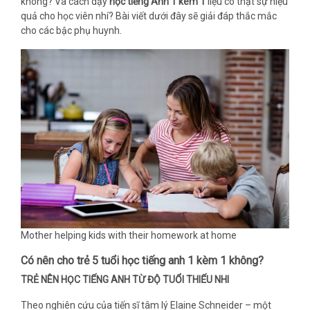
không? Và cách dạy
học tiếng Anh 1 kèm 1
liệu có thật sự hiệu
quả cho học viên nhí? Bài viết dưới đây sẽ giải đáp thắc mắc
cho các bậc phụ huynh.
Mother helping kids with their homework at home
Có nên cho trẻ 5 tuổi học tiếng anh 1 kèm 1 không?
TRẺ NÊN HỌC TIẾNG ANH TỪ ĐỘ TUỔI THIẾU NHI
Theo nghiên cứu của tiến sĩ tâm lý Elaine Schneider – một