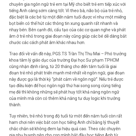
chuyên gia ngôn ngữ trẻ em tại Mỹ cho biết trẻ em tiếp xúc với
tiếng Anh càng sớm càng tốt. Vì theo bà, não bộ của trẻ nhỏ,
đặc biệt là các bé từ một đến năm tuổi được ví như một miếng
bọt biển có thể hút các thông tin xung quanh rất nhanh và
nhạy bén. Bên cạnh đó, cấu tạo của các cơ quan nghe và phát
âm ở trẻ nhỏ trong giai đoạn này cũng giúp các bé dễ dàng bắt
chước các cách phát âm khác nhau hơn.
Trao đổi về vấn đề này, PGS.TS Trần Thị Thu Mai – Phó trưởng
khoa tâm lý giáo dục của trường Đại học Sư phạm TPHCM
cũng nhận định rằng, từ 20 tháng cho đến tám tuổi là giai
đoạn trẻ nhỏ phát triển mạnh mẽ nhất về ngôn ngữ, giai đoạn
này được gọi là thời kỳ “phát cảm về ngôn ngữ”. Nếu trẻ được
tạo điều kiện để học ngôn ngữ thứ hai song song cùng tiếng
mẹ đẻ thì không những sẽ phát huy tốt khả năng ngôn ngữ
của mình mà còn có thêm khả năng tư duy logic khi trưởng
thành.
Tuy nhiên, trẻ nhỏ trong độ tuổi từ môt đến năm tuổi còn rất
ham chơi nên việc bắt con học tiếng Anh chỉ bằng lý thuyết
chắc chắn sẽ không đem lại hiệu quả cao. Theo các chuyên
gia phụ huynh nên cho con mình bắt đầu học tiếng Anh từ