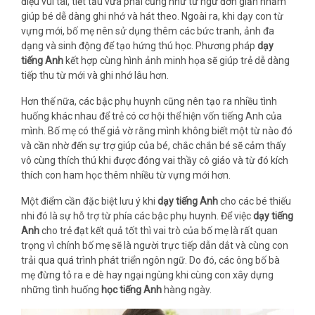
điệu vui tai, tiết tấu vừa phải cũng như từ ngữ đơn giản nhằm
giúp bé dễ dàng ghi nhớ và hát theo. Ngoài ra, khi dạy con từ
vựng mới, bố mẹ nên sử dụng thêm các bức tranh, ảnh đa
dạng và sinh động để tạo hứng thú học. Phương pháp
dạy
tiếng Anh
kết hợp cùng hình ảnh minh họa sẽ giúp trẻ dễ dàng
tiếp thu từ mới và ghi nhớ lâu hơn.
Hơn thế nữa, các bậc phụ huynh cũng nên tạo ra nhiều tình
huống khác nhau để trẻ có cơ hội thể hiện vốn tiếng Anh của
mình. Bố mẹ có thể giả vờ rằng mình không biết một từ nào đó
và cần nhờ đến sự trợ giúp của bé, chắc chắn bé sẽ cảm thấy
vô cùng thích thú khi được đóng vai thầy cô giáo và từ đó kích
thích con ham học thêm nhiều từ vựng mới hơn.
Một điểm cần đặc biệt lưu ý khi
dạy tiếng Anh
cho các bé thiếu
nhi đó là sự hỗ trợ từ phía các bậc phụ huynh. Để việc
dạy tiếng
Anh
cho trẻ đạt kết quả tốt thì vai trò của bố mẹ là rất quan
trọng vì chính bố mẹ sẽ là người trực tiếp dẫn dắt và cùng con
trải qua quá trình phát triển ngôn ngữ. Do đó, các ông bố bà
mẹ đừng tỏ ra e dè hay ngại ngùng khi cùng con xây dựng
những tình huống
học tiếng Anh
hàng ngày.